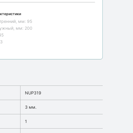
ктеристики
тренний, мм:
95
ужный, мм:
200
45
13
NUP319
3 мм.
1