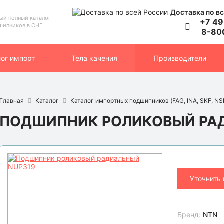
Доставка по вс
ый полный каталог
+7 49
шипников в СНГ
8-80
лог импорт
Тела качения
Производители
Главная
Каталог
Каталог импортных подшипников (FAG, INA, SKF, NSK
ПОДШИПНИК РОЛИКОВЫЙ РАД
Уточнить
Бренд:
NTN