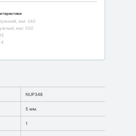
ктеристики
тренний, мм:
240
ужный, мм:
500
95
.4
NUP348
5 мм.
1