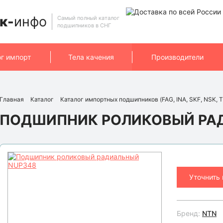
к-
инфо
Самый полный каталог
подшипников в СНГ
ог импорт
Тела качения
Производители
Главная
Каталог
Каталог импортных подшипников (FAG, INA, SKF, NSK, T
ПОДШИПНИК РОЛИКОВЫЙ РА
Уточнить
Бренд:
NTN