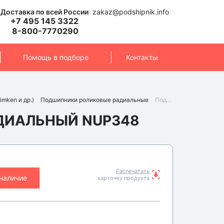
Доставка по всей России
zakaz@podshipnik.info
+7 495 145 3322
8-800-7770290
Помощь в подборе
Контакты
imken и др.)
Подшипники роликовые радиальные
Подшипник NUP348 (NTN)
ДИАЛЬНЫЙ NUP348
Распечатать
 наличие
карточку продукта