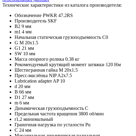
Технические характеристики из каталога производителя:
Обозначение
PWKR 47.2RS
Производитель
SKF
B2
9 мм
m1
4 мм
Начальная статическая грузоподъемность
C0
G
M 20x1.5
G1
21 мм
SW
10 мм
Масса опорного ролика
0.38 кг
Рекомендуемый крутящий момент затяжки
120 Нм
Шестигранная гайка
M 20x1.5
Пресс-маслёнка
NIP A2x7.5
Lubrication adapter
AP 10
d
20 мм
B
66 мм
D1
27 мм
m
6 мм
Динамическая грузоподъемность
C
Предельная частота вращения
3800 об/мин
r1,2
минимальный
Граничная нагрузка по усталости
Pu
C
24 мм
Максимальная динамическая радиальная