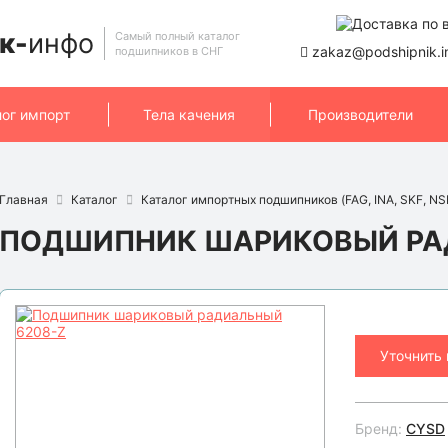
к-
инфо
Самый полный каталог
zakaz@podshipnik.i
подшипников в СНГ
лог импорт
Тела качения
Производители
Главная
Каталог
Каталог импортных подшипников (FAG, INA, SKF, NSK
ПОДШИПНИК ШАРИКОВЫЙ РА
Уточнить
Бренд:
CYSD