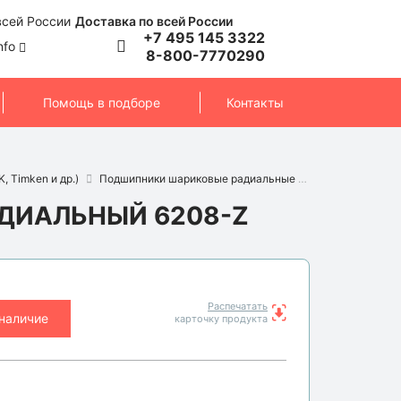
Доставка по всей России
+7 495 145 3322
nfo
8-800-7770290
Помощь в подборе
Контакты
, Timken и др.)
Подшипники шариковые радиальные
Подшипник 620
ДИАЛЬНЫЙ 6208-Z
Распечатать
 наличие
карточку продукта