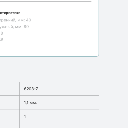
ктеристики
тренний, мм:
40
ужный, мм:
80
18
36
6208-Z
1,1 мм.
1