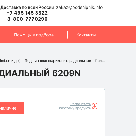
Доставка по всей России
zakaz@podshipnik.info
+7 495 145 3322
8-800-7770290
Помощь в подборе
Контакты
imken и др.)
Подшипники шариковые радиальные
Подшипник 6209N (KOYO)
ДИАЛЬНЫЙ 6209N
Распечатать
 наличие
карточку продукта