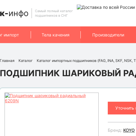
к-
инфо
Самый полный каталог
подшипников в СНГ
ог импорт
Тела качения
Производители
Главная
Каталог
Каталог импортных подшипников (FAG, INA, SKF, NSK, T
ПОДШИПНИК ШАРИКОВЫЙ РА
Уточнить
Бренд:
KOYO