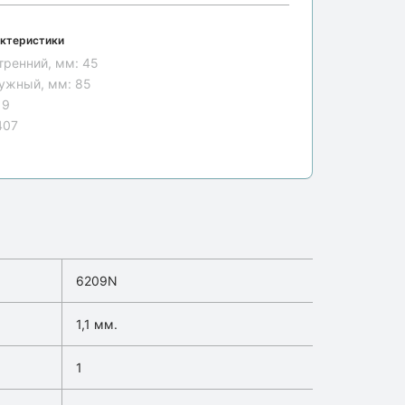
ктеристики
тренний, мм:
45
ужный, мм:
85
19
407
6209N
1,1 мм.
1