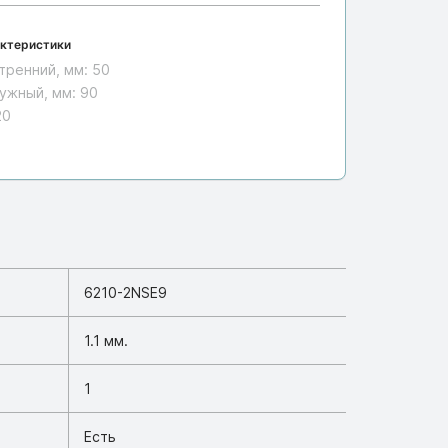
ктеристики
тренний, мм:
50
ужный, мм:
90
20
6210-2NSE9
1.1 мм.
1
Есть