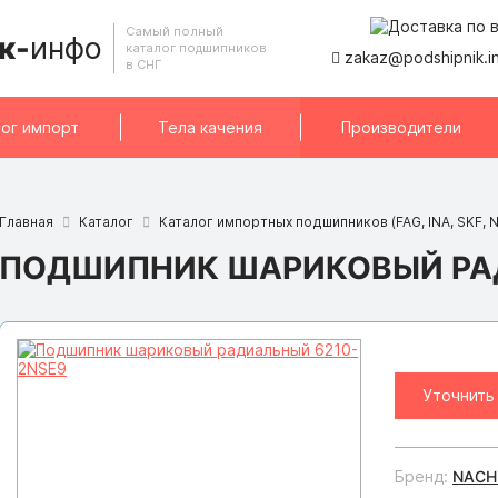
Самый полный
к-
инфо
каталог подшипников
zakaz@podshipnik.i
в СНГ
ог импорт
Тела качения
Производители
Главная
Каталог
Каталог импортных подшипников (FAG, INA, SKF, N
ПОДШИПНИК ШАРИКОВЫЙ РАД
Уточнить
Бренд:
NACH