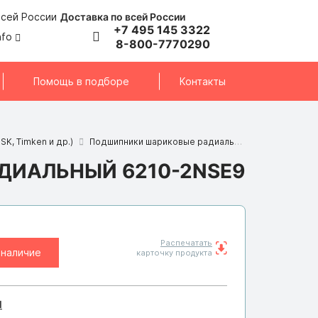
Доставка по всей России
+7 495 145 3322
nfo
8-800-7770290
Помощь в подборе
Контакты
SK, Timken и др.)
Подшипники шариковые радиальные
Подшипник 
ИАЛЬНЫЙ 6210-2NSE9
Распечатать
 наличие
карточку продукта
I