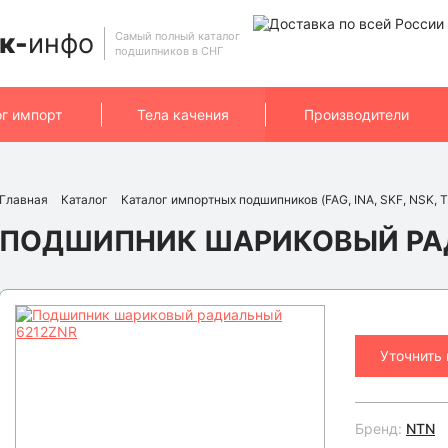
к-
инфо
Самый полный каталог
подшипников в СНГ
ог импорт
Тела качения
Производители
Главная
Каталог
Каталог импортных подшипников (FAG, INA, SKF, NSK, T
ПОДШИПНИК ШАРИКОВЫЙ РА
Уточнить
Бренд:
NTN