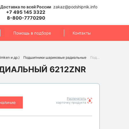
Доставка по всей России
zakaz@podshipnik.info
+7 495 145 3322
8-800-7770290
Помощь в подборе
Контакты
imken и др.)
Подшипники шариковые радиальные
Подшипник 6212ZNR (NTN)
ДИАЛЬНЫЙ 6212ZNR
Распечатать
 наличие
карточку продукта