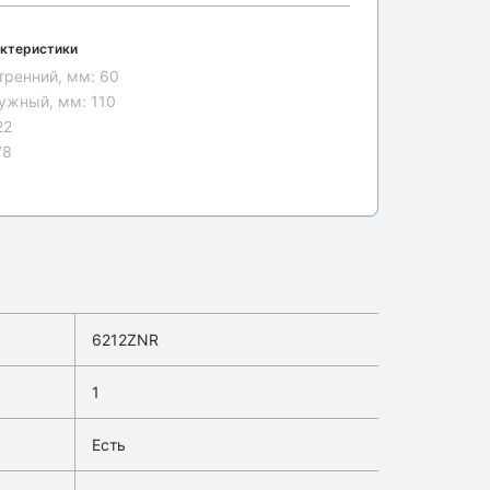
ктеристики
тренний, мм:
60
ужный, мм:
110
22
78
6212ZNR
1
Есть