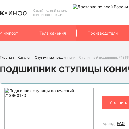
к-
инфо
Самый полный каталог
подшипников в СНГ
ог импорт
Тела качения
Производители
Главная
Каталог
Ступичные подшипники
Ступичный подшипник 71366
ПОДШИПНИК СТУПИЦЫ КОНИЧ
Уточнить
Бренд:
FAG