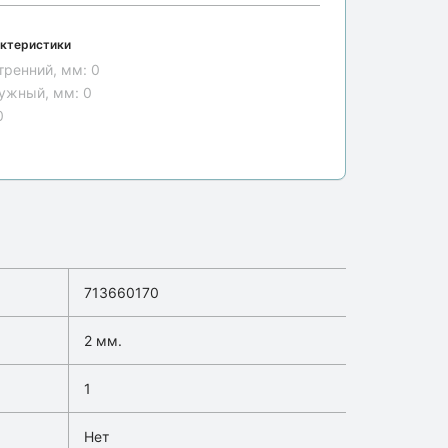
ктеристики
тренний, мм:
0
ужный, мм:
0
0
713660170
2 мм.
1
Нет