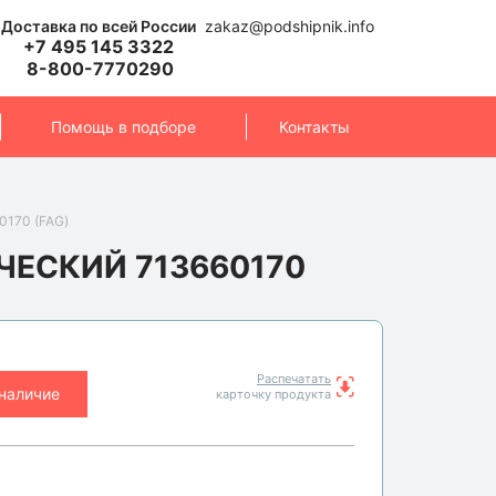
Доставка по всей России
zakaz@podshipnik.info
+7 495 145 3322
8-800-7770290
Помощь в подборе
Контакты
0170 (FAG)
ЕСКИЙ 713660170
Распечатать
 наличие
карточку продукта