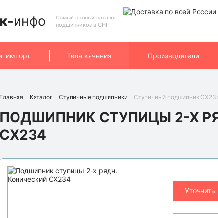
к-
инфо
Самый полный каталог
подшипников в СНГ
ог импорт
Тела качения
Производители
Главная
Каталог
Ступичные подшипники
Ступичный подшипник CX234
ПОДШИПНИК СТУПИЦЫ 2-Х Р
CX234
Уточнить