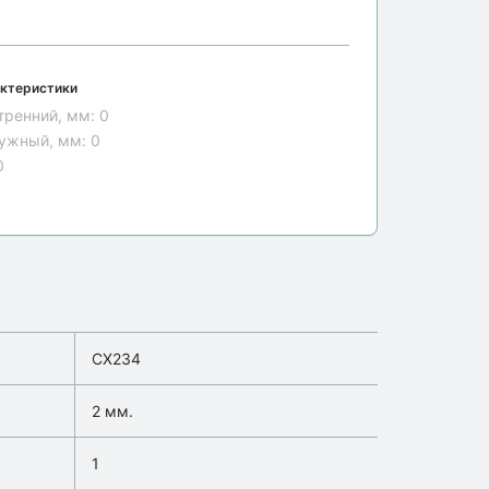
ктеристики
тренний, мм:
0
ужный, мм:
0
0
CX234
2 мм.
1