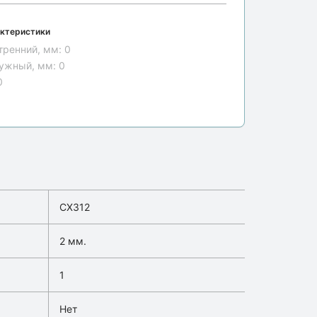
ктеристики
тренний, мм:
0
ужный, мм:
0
0
CX312
2 мм.
1
Нет