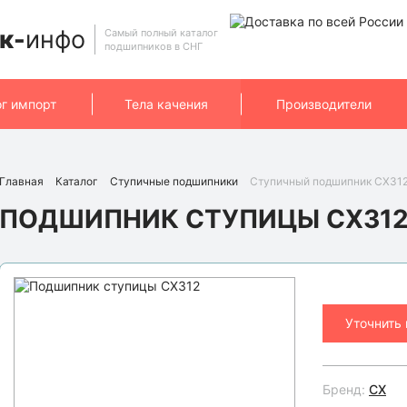
к-
инфо
Самый полный каталог
подшипников в СНГ
ог импорт
Тела качения
Производители
Главная
Каталог
Ступичные подшипники
Ступичный подшипник CX312
ПОДШИПНИК СТУПИЦЫ CX31
Уточнить
Бренд:
CX