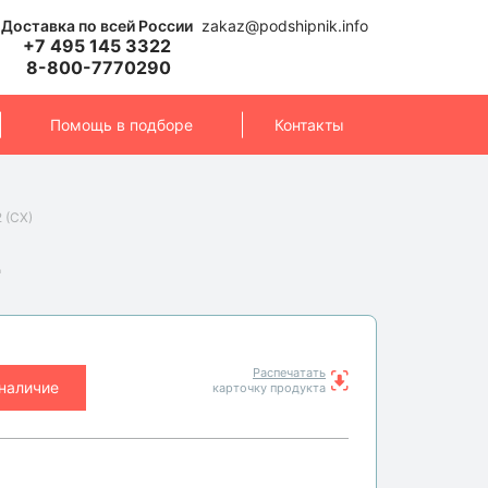
Доставка по всей России
zakaz@podshipnik.info
+7 495 145 3322
8-800-7770290
Помощь в подборе
Контакты
 (CX)
2
Распечатать
 наличие
карточку продукта