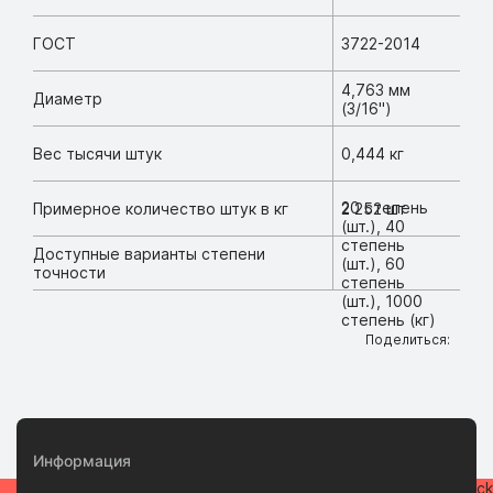
ГОСТ
3722-2014
4,763 мм
Диаметр
(3/16")
Вес тысячи штук
0,444 кг
20 степень
Примерное количество штук в кг
2 252 шт
(шт.), 40
степень
Доступные варианты степени
(шт.), 60
точности
степень
(шт.), 1000
степень (кг)
Поделиться:
Информация