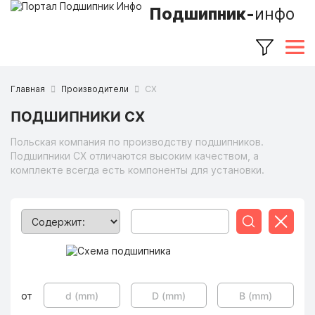
Подшипник-
инфо
Главная
Производители
CX
ПОДШИПНИКИ CX
Польская компания по производству подшипников.
Подшипники CX отличаются высоким качеством, а
комплекте всегда есть компоненты для установки.
Поиск
Сбросит
от