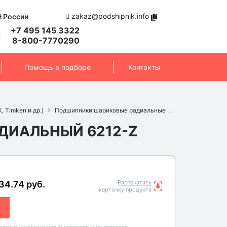
zakaz@podshipnik.info
й России
+7 495 145 3322
8-800-7770290
Помощь в подборе
Контакты
 Timken и др.)
Подшипники шариковые радиальные
Подшипник 6212-
ИАЛЬНЫЙ 6212-Z
34.74 руб.
Распечатать
карточку продукта