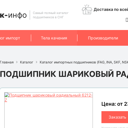
Доставка по все
к-
инфо
Самый полный каталог
подшипников в СНГ
лог импорт
Тела качения
Производители
Главная
Каталог
Каталог импортных подшипников (FAG, INA, SKF, NSK,
ПОДШИПНИК ШАРИКОВЫЙ РАД
Цена: от 2
Заказать