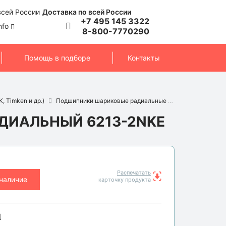
Доставка по всей России
+7 495 145 3322
nfo
8-800-7770290
Помощь в подборе
Контакты
, Timken и др.)
Подшипники шариковые радиальные
Подшипник 621
ИАЛЬНЫЙ 6213-2NKE
Распечатать
 наличие
карточку продукта
I