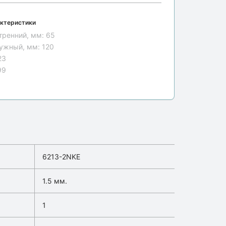
ктеристики
тренний, мм:
65
ужный, мм:
120
23
99
6213-2NKE
1.5 мм.
1