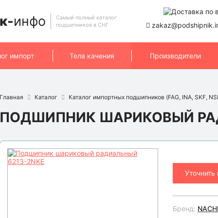
к-
инфо
Самый полный каталог
zakaz@podshipnik.i
подшипников в СНГ
лог импорт
Тела качения
Производители
Главная
Каталог
Каталог импортных подшипников (FAG, INA, SKF, NSK
ПОДШИПНИК ШАРИКОВЫЙ РАД
Уточнить
Бренд:
NACH