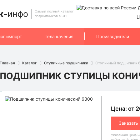
к-
инфо
Самый полный каталог
подшипников в СНГ
лог импорт
Тела качения
Производители
Главная
Каталог
Ступичные подшипники
Ступичный подшипник 63
ПОДШИПНИК СТУПИЦЫ КОНИ
Цена: от 2
Заказать
Указанная цена 
публичной оферт