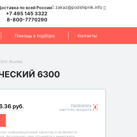
zakaz@podshipnik.info
Доставка по всей России
+7 495 145 3322
8-800-7770290
Помощь в подборе
Контакты
00 (Ruville)
ЧЕСКИЙ 6300
6.36 руб.
Распечатать
карточку продукта
носит информационный характер и не является
ой. Актуальную цену уточняйте у менеджера