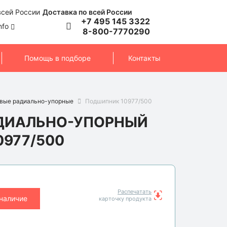
Доставка по всей России
+7 495 145 3322
nfo
8-800-7770290
Помощь в подборе
Контакты
вые радиально-упорные
Подшипник 10977/500
ДИАЛЬНО-УПОРНЫЙ
977/500
Распечатать
 наличие
карточку продукта