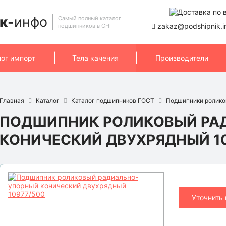
к-
инфо
Самый полный каталог
zakaz@podshipnik.i
подшипников в СНГ
лог импорт
Тела качения
Производители
Главная
Каталог
Каталог подшипников ГОСТ
Подшипники ролико
ПОДШИПНИК РОЛИКОВЫЙ РА
КОНИЧЕСКИЙ ДВУХРЯДНЫЙ 10
Уточнить