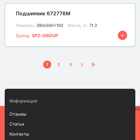
Подшипник 672778М
Размеры:
390x560x100
Масса, кг:
71.3
Бренд:
SPZ-GROUP
1
2
3
Информация
Отзывы
Статьи
Контакты