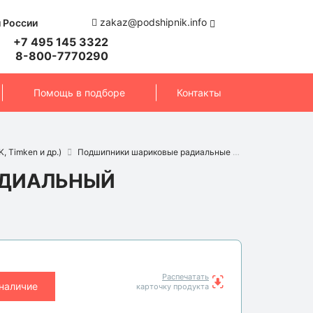
zakaz@podshipnik.info
 России
+7 495 145 3322
8-800-7770290
Помощь в подборе
Контакты
, Timken и др.)
Подшипники шариковые радиальные
Подшипник 620
АДИАЛЬНЫЙ
Распечатать
 наличие
карточку продукта