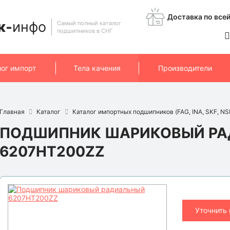
Доставка по всей
к-
инфо
Самый полный каталог
подшипников в СНГ
лог импорт
Тела качения
Производители
Главная
Каталог
Каталог импортных подшипников (FAG, INA, SKF, NSK
ПОДШИПНИК ШАРИКОВЫЙ Р
6207HT200ZZ
Уточнить