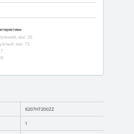
ктеристики
тренний, мм:
35
ужный, мм:
72
17
29
6207HT200ZZ
1