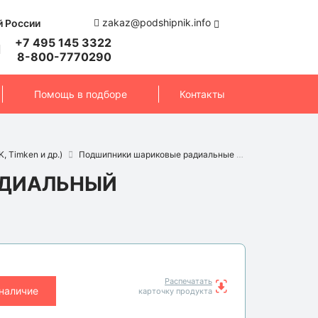
zakaz@podshipnik.info
й России
+7 495 145 3322
8-800-7770290
Помощь в подборе
Контакты
, Timken и др.)
Подшипники шариковые радиальные
Подшипник 620
АДИАЛЬНЫЙ
Распечатать
 наличие
карточку продукта