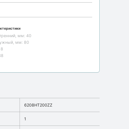
ктеристики
тренний, мм:
40
ужный, мм:
80
18
38
6208HT200ZZ
1