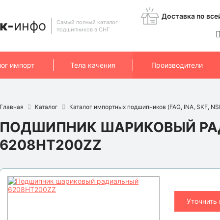
Доставка по все
к-
инфо
Самый полный каталог
подшипников в СНГ
лог импорт
Тела качения
Производители
Главная
Каталог
Каталог импортных подшипников (FAG, INA, SKF, NSK
ПОДШИПНИК ШАРИКОВЫЙ Р
6208HT200ZZ
Уточнить