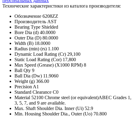
персональных данных
Технические характеристики из каталога производителя:
Обозначение
6208ZZ
Производитель
AST
Bearing Type
Shielded
Bore Dia (d)
40.0000
Outer Dia (D)
80.0000
Width (B)
18.0000
Radius (min) (rs)
1.100
Dynamic Load Rating (Cr)
29,100
Static Load Rating (Cor)
17,800
Max Speed (Grease) (X1000 RPM)
8
Ball Qty
9
Ball Dia (Dw)
11.9060
Weight (g)
366.00
Precision
A1
Standard Clearance
C0
Material
52100 Chrome steel (or equivalent)ABEC Grades 1,
3, 5, 7, and 9 are available.
Max. Shaft Shoulder Dia. Inner (Ui)
52.9
Min. Housing Shoulder Dia., Outer (Uo)
70.800