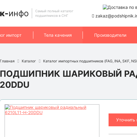
к-
инфо
Самый полный каталог
zakaz@podshipnik.i
подшипников в СНГ
лог импорт
Тела качения
Производители
Главная
Каталог
Каталог импортных подшипников (FAG, INA, SKF, NSK
ПОДШИПНИК ШАРИКОВЫЙ РАД
20DDU
Уточнить