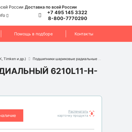
Доставка по всей России
+7 495 145 3322
nfo
8-800-7770290
Помощь в подборе
Контакты
, Timken и др.)
Подшипники шариковые радиальные
Подшипник 621
ИАЛЬНЫЙ 6210L11-H-
Распечатать
 наличие
карточку продукта