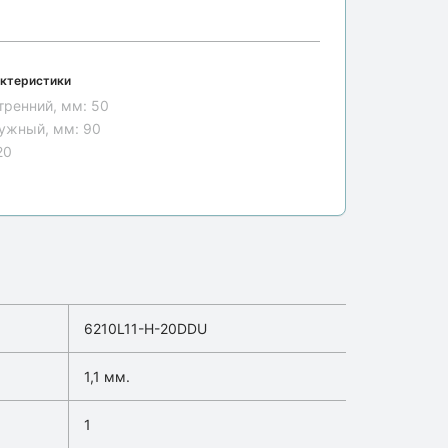
ктеристики
тренний, мм:
50
ужный, мм:
90
20
6210L11-H-20DDU
1,1 мм.
1