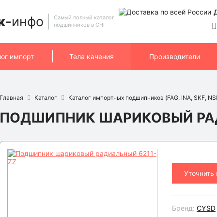
к-
инфо
Самый полный каталог
подшипников в СНГ
лог импорт
Тела качения
Производители
Главная
Каталог
Каталог импортных подшипников (FAG, INA, SKF, NSK
ПОДШИПНИК ШАРИКОВЫЙ РАД
Уточнить
Бренд:
CYSD