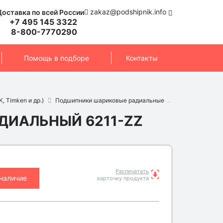
zakaz@podshipnik.info
Доставка по всей России
+7 495 145 3322
8-800-7770290
Помощь в подборе
Контакты
, Timken и др.)
Подшипники шариковые радиальные
Подшипник 621
ИАЛЬНЫЙ 6211-ZZ
Распечатать
 наличие
карточку продукта