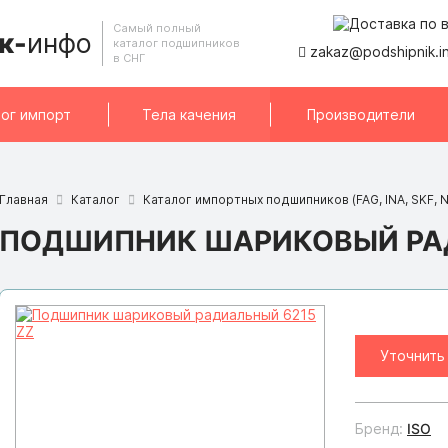
Самый полный
к-
инфо
каталог подшипников
zakaz@podshipnik.i
в СНГ
ог импорт
Тела качения
Производители
Главная
Каталог
Каталог импортных подшипников (FAG, INA, SKF, N
ПОДШИПНИК ШАРИКОВЫЙ РАД
Уточнить
Бренд:
ISO