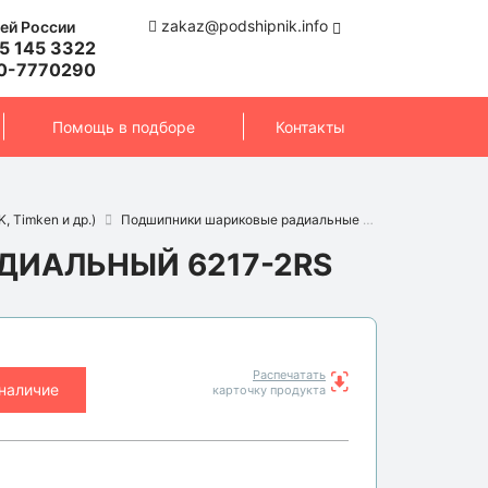
zakaz@podshipnik.info
ей России
5 145 3322
0-7770290
Помощь в подборе
Контакты
, Timken и др.)
Подшипники шариковые радиальные
Подшипник 6217
ИАЛЬНЫЙ 6217-2RS
Распечатать
 наличие
карточку продукта