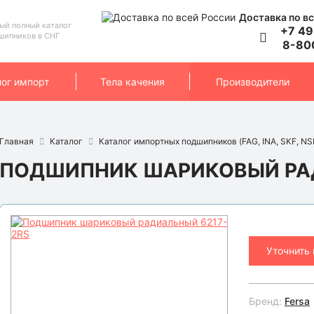
Доставка по вс
ый полный каталог
+7 49
шипников в СНГ
8-80
лог импорт
Тела качения
Производители
Главная
Каталог
Каталог импортных подшипников (FAG, INA, SKF, NSK
ПОДШИПНИК ШАРИКОВЫЙ РАД
Уточнить
Бренд:
Fersa