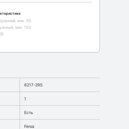
ктеристики
тренний, мм:
85
ужный, мм:
150
28
6217-2RS
1
Есть
Fersa