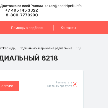
Доставка по всей России
zakaz@podshipnik.info
+7 495 145 3322
8-800-7770290
Помощь в подборе
Контакты
imken и др.)
Подшипники шариковые радиальные
Подшипник 6218 (KOYO)
ДИАЛЬНЫЙ 6218
Распечатать
 наличие
карточку продукта