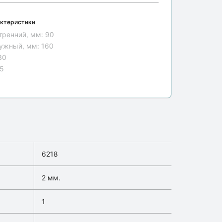
ктеристики
тренний, мм:
90
ужный, мм:
160
30
15
6218
2 мм.
1