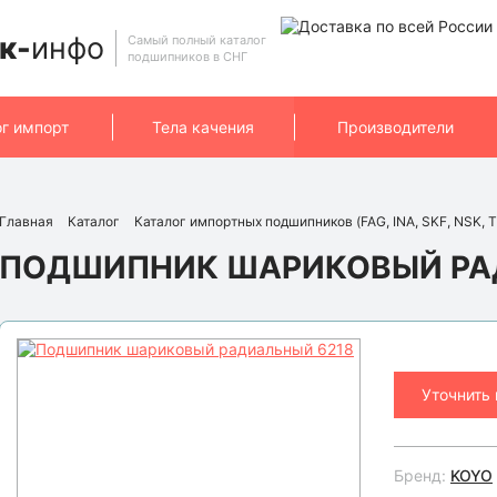
к-
инфо
Самый полный каталог
подшипников в СНГ
ог импорт
Тела качения
Производители
Главная
Каталог
Каталог импортных подшипников (FAG, INA, SKF, NSK, T
ПОДШИПНИК ШАРИКОВЫЙ РА
Уточнить
Бренд:
KOYO