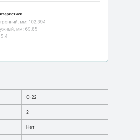
ктеристики
тренний, мм:
102.394
ужный, мм:
69.85
25.4
9
O-22
2
Нет