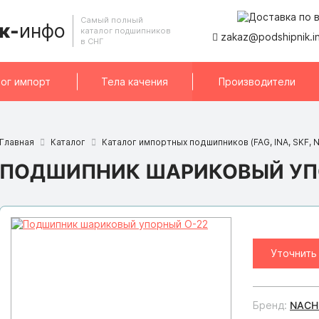
Самый полный
к-
инфо
каталог подшипников
zakaz@podshipnik.i
в СНГ
ог импорт
Тела качения
Производители
Главная
Каталог
Каталог импортных подшипников (FAG, INA, SKF, N
ПОДШИПНИК ШАРИКОВЫЙ УП
Уточнить
Бренд:
NACH