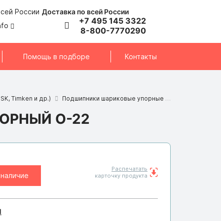
Доставка по всей России
+7 495 145 3322
nfo
8-800-7770290
Помощь в подборе
Контакты
SK, Timken и др.)
Подшипники шариковые упорные
Подшипник O-2
ОРНЫЙ O-22
Распечатать
 наличие
карточку продукта
I