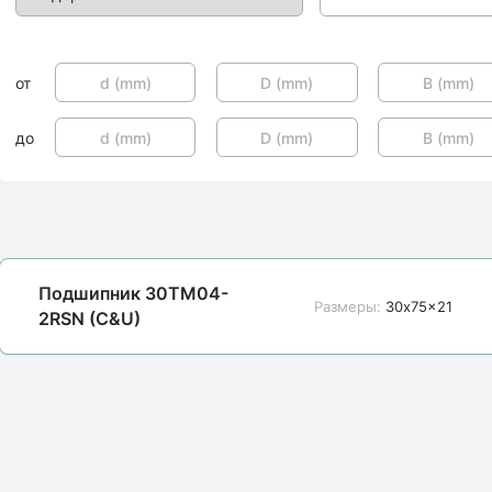
от
до
Подшипник 30TM04-
Размеры:
30x75x21
2RSN (C&U)