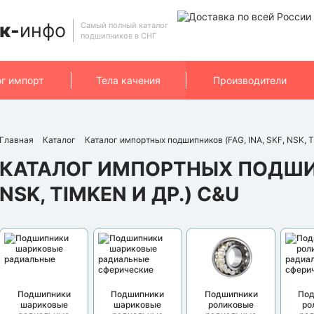
к-
инфо
Самый полный каталог
подшипников в СНГ
ог импорт
Тела качения
Производители
Главная
Каталог
Каталог импортных подшипников (FAG, INA, SKF, NSK, T
КАТАЛОГ ИМПОРТНЫХ ПОДШИПН
NSK, TIMKEN И ДР.) C&U
Подшипники
Подшипники
Подшипники
По
шариковые
шариковые
роликовые
ро