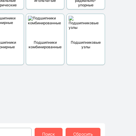
диальные
игольчатые
радиально-
рические
упорные
дшипники
Подшипники
Подшипниковые
рнирные
комбинированные
узлы
Поиск
Сбросить