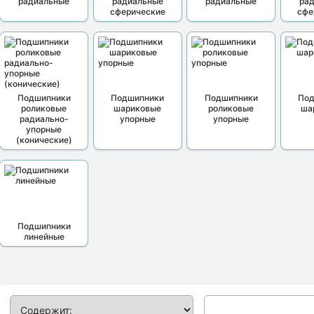
радиальные
радиальные
радиальные
ра
сферические
сфе
Подшипники
Подшипники
Подшипники
По
роликовые
шариковые
роликовые
ша
радиально-
упорные
упорные
упорные
(конические)
Подшипники
линейные