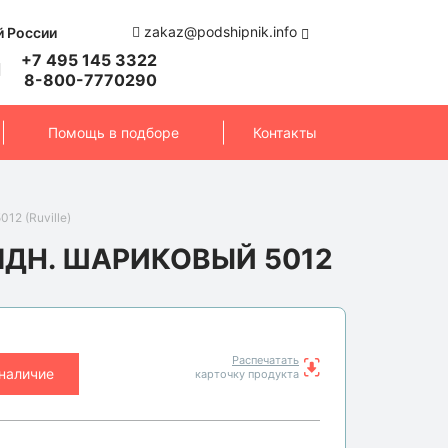
zakaz@podshipnik.info
й России
+7 495 145 3322
8-800-7770290
Помощь в подборе
Контакты
12 (Ruville)
ДН. ШАРИКОВЫЙ 5012
Распечатать
 наличие
карточку продукта