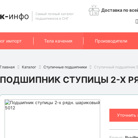
Доставка по все
к-
инфо
Самый полный каталог
подшипников в СНГ
лог импорт
Тела качения
Производители
Главная
Каталог
Ступичные подшипники
Ступичный подшипник 50
ПОДШИПНИК СТУПИЦЫ 2-Х РЯ
Уточнить
Бренд:
Ruville