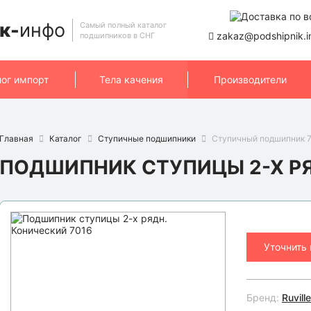
к-
инфо
Самый полный каталог
zakaz@podshipnik.i
подшипников в СНГ
лог импорт
Тела качения
Производители
Главная
Каталог
Ступичные подшипники
Ступичный подшипник 70
ПОДШИПНИК СТУПИЦЫ 2-Х РЯ
Уточнить
Бренд:
Ruville