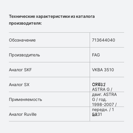
Технические характеристики из каталога
производителя:
Обозначение
713644040
Производитель
FAG
Аналог SKF
VKBA 3510
OPEL /
Аналог SX
CX432
ASTRA G /
двиг. ASTRA
Применяемость
G / год.
1998-2007 /
передн. / 1
Аналог Ruville
5331
шт.