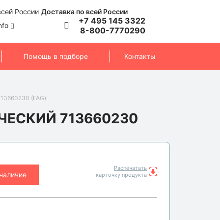
Доставка по всей России
+7 495 145 3322
nfo
8-800-7770290
Помощь в подборе
Контакты
13660230 (FAG)
ЕСКИЙ 713660230
Распечатать
 наличие
карточку продукта