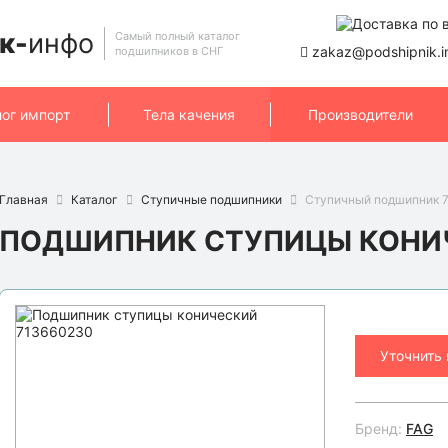
к-
инфо
Самый полный каталог
zakaz@podshipnik.i
подшипников в СНГ
лог импорт
Тела качения
Производители
Главная
Каталог
Ступичные подшипники
Ступичный подшипник 7
ПОДШИПНИК СТУПИЦЫ КОНИЧ
Уточнить
Бренд:
FAG