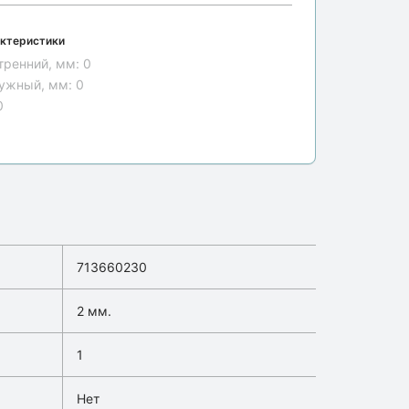
ктеристики
тренний, мм:
0
ужный, мм:
0
0
713660230
2 мм.
1
Нет