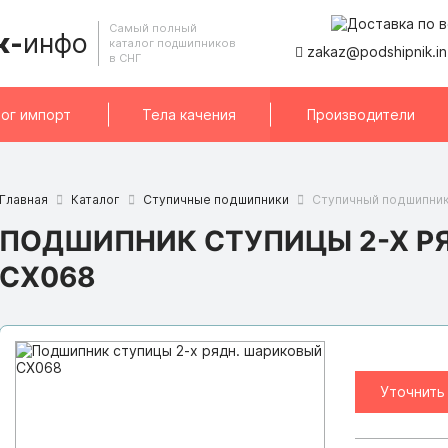
Самый полный
к-
инфо
каталог подшипников
zakaz@podshipnik.i
в СНГ
ог импорт
Тела качения
Производители
Главная
Каталог
Ступичные подшипники
Ступичный подшипник
ПОДШИПНИК СТУПИЦЫ 2-Х Р
CX068
Уточнить